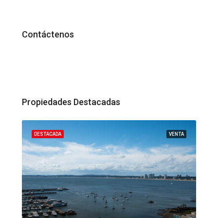
Contáctenos
Propiedades Destacadas
ENTA
DESTACADA
VENTA
DES