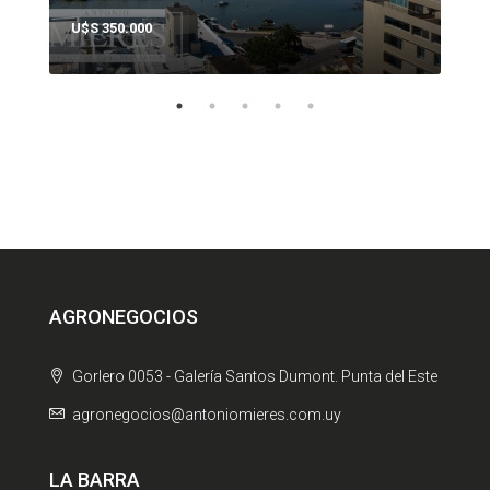
U$S 350.000
U$S
AGRONEGOCIOS
Gorlero 0053 - Galería Santos Dumont. Punta del Este
agronegocios@antoniomieres.com.uy
LA BARRA