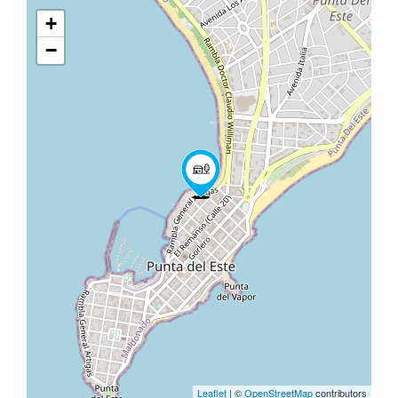
+
−
Leaflet
| ©
OpenStreetMap
contributors