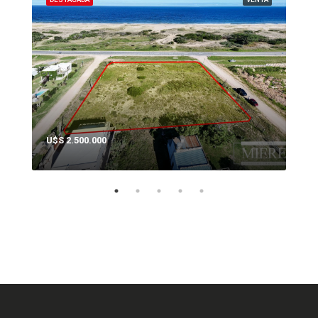
U$S 2.500.000
U$S