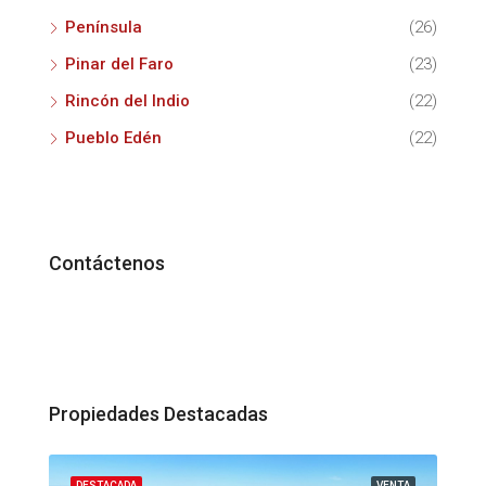
Península
(26)
Pinar del Faro
(23)
Rincón del Indio
(22)
Pueblo Edén
(22)
Contáctenos
Propiedades Destacadas
ENTA
DESTACADA
VENTA
DES