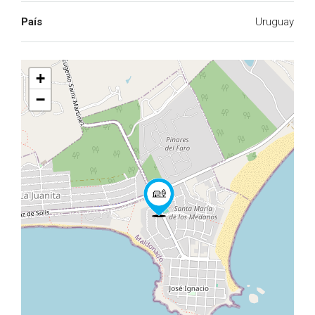
País
Uruguay
+
−