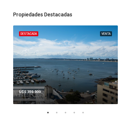
Propiedades Destacadas
ENTA
DESTACADA
VENTA
DES
U$S 350.000
U$S