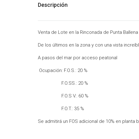
Descripción
Venta de Lote en la Rinconada de Punta Ballena
De los últimos en la zona y con una vista increíb
A pasos del mar por acceso peatonal
Ocupación: F.O.S.: 20 %
F.O.SS.: 20 %
F.O.S V.: 60 %
F.O.T.: 35 %
Se admitirá un FOS adicional de 10% en planta ba