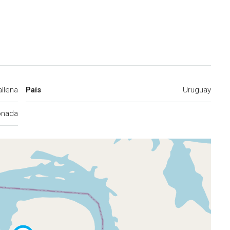
allena
País
Uruguay
onada