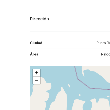
Dirección
Ciudad
Punta B
Área
Rinc
+
−