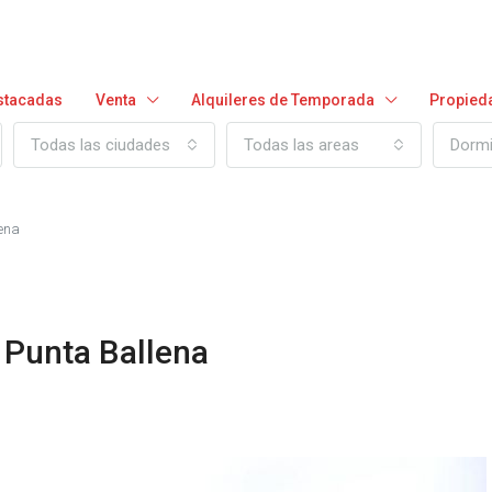
stacadas
Venta
Alquileres de Temporada
Propied
Todas las ciudades
Todas las areas
Dormi
lena
- Punta Ballena