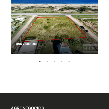
U$S 2.500.000
U$S
AGRONEGOCIOS