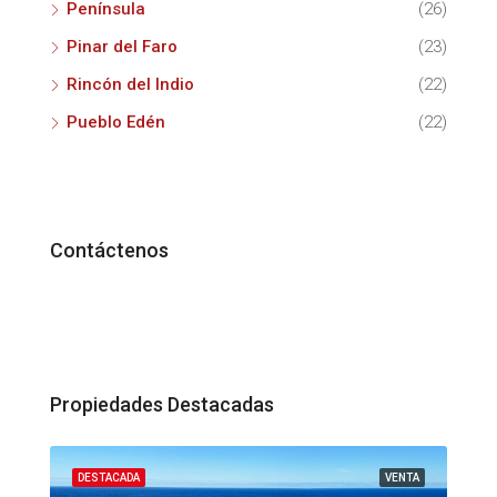
Península
(26)
Pinar del Faro
(23)
Rincón del Indio
(22)
Pueblo Edén
(22)
Contáctenos
Propiedades Destacadas
ENTA
DESTACADA
VENTA
DES