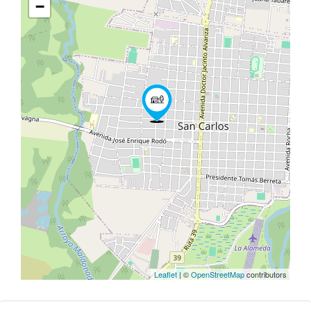
−
Leaflet
| ©
OpenStreetMap
contributors