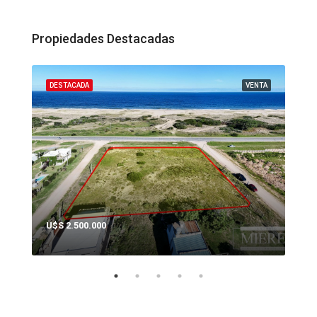
Propiedades Destacadas
ENTA
DESTACADA
VENTA
DES
U$S 2.500.000
U$S