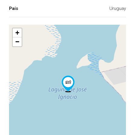
País
Uruguay
+
−