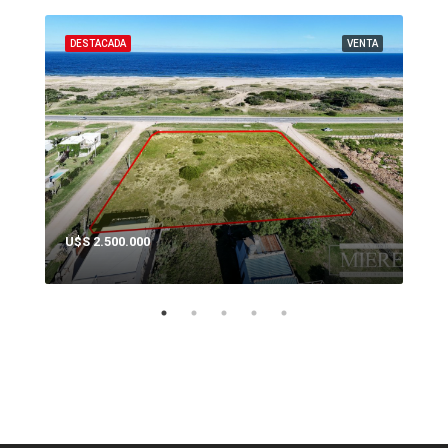
ENTA
DESTACADA
VENTA
DES
U$S 2.500.000
U$S