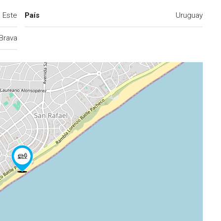
l Este
País
Uruguay
 Brava