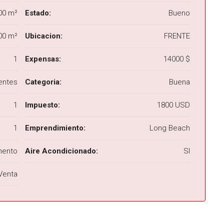
00 m²
Estado:
Bueno
00 m²
Ubicacion:
FRENTE
1
Expensas:
14000 $
entes
Categoria:
Buena
1
Impuesto:
1800 USD
1
Emprendimiento:
Long Beach
mento
Aire Acondicionado:
SI
Venta
DESTACADA