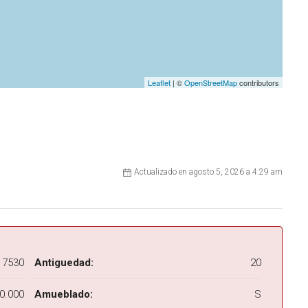
Leaflet
| ©
OpenStreetMap
contributors
Actualizado en agosto 5, 2026 a 4:29 am
7530
Antiguedad:
20
0.000
Amueblado:
S