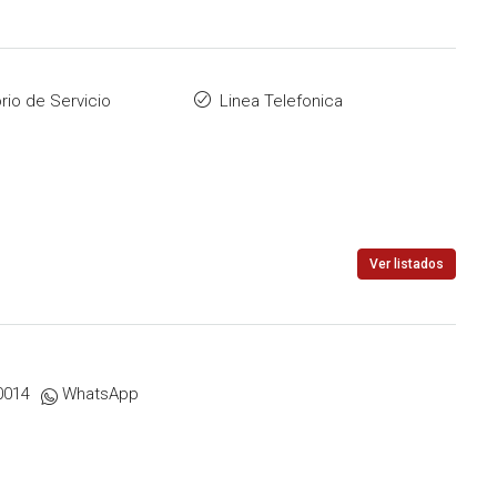
rio de Servicio
Linea Telefonica
U$S 520.000
Ver listados
0014
WhatsApp