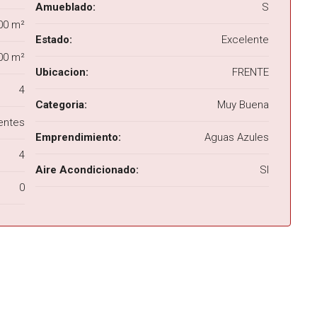
Amueblado:
S
00 m²
Estado:
Excelente
00 m²
Ubicacion:
FRENTE
4
Categoria:
Muy Buena
entes
Emprendimiento:
Aguas Azules
4
Aire Acondicionado:
SI
0
DESTACADA