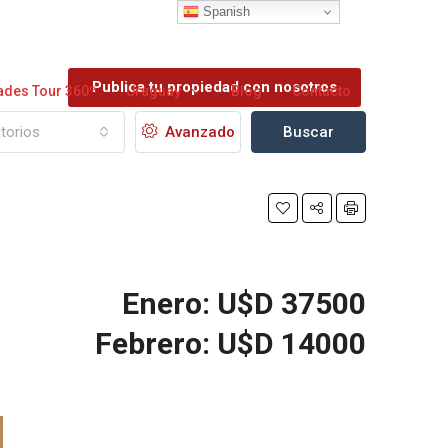
Spanish
Publica tu propiedad con nosotros
ades Tour 360º
Uruguay
Blog
Contacto
torios
Avanzado
Buscar
Enero: U$D 37500
Febrero: U$D 14000