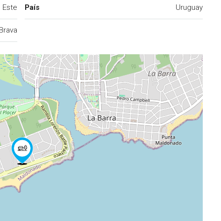
l Este
País
Uruguay
 Brava